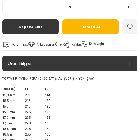
-
+
Sepete Ekle
Hemen Al
Karşılaştır
Yorum Yaz
Arkadaşına Öner
Paylaş
Ürün Bilgisi
TOPTAN FİYATINA PERAKENDE SATIŞ. ALIŞVERİŞİN YENİ ÇAĞ'I
Ölçü (D)
L1
L2
15,0 mm
212
114
15,5 mm
218
120
16,0 mm
218
120
16,5 mm
223
125
17,0 mm
223
125
17,5 mm
228
130
18,0 mm
228
130
18,5 mm
233
135