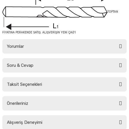
TOPTAN
FİYATINA PERAKENDE SATIŞ. ALIŞVERİŞİN YENİ ÇAĞ'I
Yorumlar
Soru & Cevap
Bu ürüne ilk yorumu siz yapın!
Taksit Seçenekleri
Yorum Yaz
Ürün hakkında henüz soru sorulmamış.
Önerileriniz
Soru Sor
Bu ürünün fiyat bilgisi, resim, ürün açıklamalarında ve diğer konularda
Alışveriş Deneyimi
yetersiz gördüğünüz noktaları öneri formunu kullanarak tarafımıza
iletebilirsiniz.