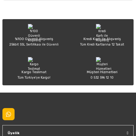
Görüş ve önerileriniz için teşekkür ederiz.
Sitemize ilk yorumu siz yapın!
Ürün resmi kalitesiz, bozuk veya görüntülenemiyor.
Ürün açıklamasında eksik bilgiler bulunuyor.
Deneyimini Paylaş
Ürün bilgilerinde hatalar bulunuyor.
%100 Güvenli Alışveriş
Kredi Kartı ile Alışveriş
256bit SSL Sertifikası ile Güvenli
Tüm Kredi Kartlarına 12 Taksit
Ürün fiyatı diğer sitelerden daha pahalı.
Bu ürüne benzer farklı alternatifler olmalı.
Kargo Teslimat
Müşteri Hizmetleri
Tüm Türkiye’ye Kargo!
0 532 596 12 10
Gönder
Üyelik