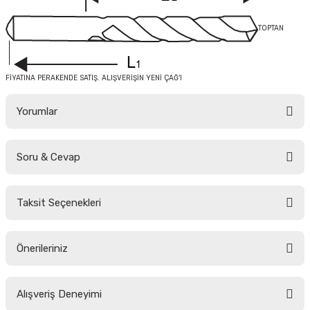
TOPTAN
FİYATINA PERAKENDE SATIŞ. ALIŞVERİŞİN YENİ ÇAĞ'I
Yorumlar
Soru & Cevap
Bu ürüne ilk yorumu siz yapın!
Taksit Seçenekleri
Yorum Yaz
Ürün hakkında henüz soru sorulmamış.
Önerileriniz
Soru Sor
Bu ürünün fiyat bilgisi, resim, ürün açıklamalarında ve diğer konularda
Alışveriş Deneyimi
yetersiz gördüğünüz noktaları öneri formunu kullanarak tarafımıza
iletebilirsiniz.