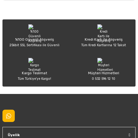
Görüş ve önerileriniz için teşekkür ederiz.
Sitemize ilk yorumu siz yapın!
Ürün resmi kalitesiz, bozuk veya görüntülenemiyor.
Ürün açıklamasında eksik bilgiler bulunuyor.
Deneyimini Paylaş
Ürün bilgilerinde hatalar bulunuyor.
%100 Güvenli Alışveriş
Kredi Kartı ile Alışveriş
256bit SSL Sertifikası ile Güvenli
Tüm Kredi Kartlarına 12 Taksit
Ürün fiyatı diğer sitelerden daha pahalı.
Bu ürüne benzer farklı alternatifler olmalı.
Kargo Teslimat
Müşteri Hizmetleri
Tüm Türkiye’ye Kargo!
0 532 596 12 10
Gönder
Üyelik