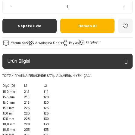
-
+
Sepete Ekle
Hemen Al
Karşılaştır
Yorum Yaz
Arkadaşına Öner
Paylaş
Ürün Bilgisi
TOPTAN FİYATINA PERAKENDE SATIŞ. ALIŞVERİŞİN YENİ ÇAĞ'I
Ölçü (D)
L1
L2
15,0 mm
212
114
15,5 mm
218
120
16,0 mm
218
120
16,5 mm
223
125
17,0 mm
223
125
17,5 mm
228
130
18,0 mm
228
130
18,5 mm
233
135