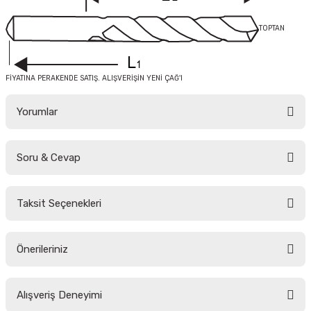
TOPTAN
FİYATINA PERAKENDE SATIŞ. ALIŞVERİŞİN YENİ ÇAĞ'I
Yorumlar
Soru & Cevap
Bu ürüne ilk yorumu siz yapın!
Taksit Seçenekleri
Yorum Yaz
Ürün hakkında henüz soru sorulmamış.
Önerileriniz
Soru Sor
Bu ürünün fiyat bilgisi, resim, ürün açıklamalarında ve diğer konularda
Alışveriş Deneyimi
yetersiz gördüğünüz noktaları öneri formunu kullanarak tarafımıza
iletebilirsiniz.