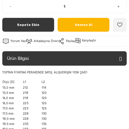
-
+
Sepete Ekle
Hemen Al
Karşılaştır
Yorum Yaz
Arkadaşına Öner
Paylaş
Ürün Bilgisi
TOPTAN FİYATINA PERAKENDE SATIŞ. ALIŞVERİŞİN YENİ ÇAĞ'I
Ölçü (D)
L1
L2
15,0 mm
212
114
15,5 mm
218
120
16,0 mm
218
120
16,5 mm
223
125
17,0 mm
223
125
17,5 mm
228
130
18,0 mm
228
130
18,5 mm
233
135