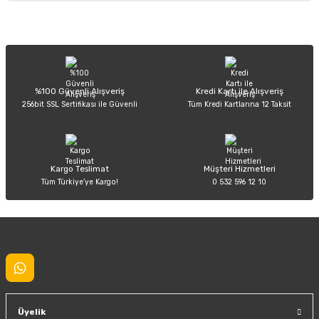
Görüş ve önerileriniz için teşekkür ederiz.
Sitemize ilk yorumu siz yapın!
Ürün resmi kalitesiz, bozuk veya görüntülenemiyor.
Ürün açıklamasında eksik bilgiler bulunuyor.
Deneyimini Paylaş
Ürün bilgilerinde hatalar bulunuyor.
%100 Güvenli Alışveriş
Kredi Kartı ile Alışveriş
256bit SSL Sertifikası ile Güvenli
Tüm Kredi Kartlarına 12 Taksit
Ürün fiyatı diğer sitelerden daha pahalı.
Bu ürüne benzer farklı alternatifler olmalı.
Kargo Teslimat
Müşteri Hizmetleri
Tüm Türkiye’ye Kargo!
0 532 596 12 10
Gönder
Üyelik