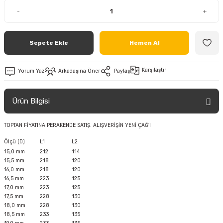
-
+
Sepete Ekle
Hemen Al
Karşılaştır
Yorum Yaz
Arkadaşına Öner
Paylaş
Ürün Bilgisi
TOPTAN FİYATINA PERAKENDE SATIŞ. ALIŞVERİŞİN YENİ ÇAĞ'I
Ölçü (D)
L1
L2
15,0 mm
212
114
15,5 mm
218
120
16,0 mm
218
120
16,5 mm
223
125
17,0 mm
223
125
17,5 mm
228
130
18,0 mm
228
130
18,5 mm
233
135