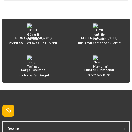
Görüş ve önerileriniz için teşekkür ederiz.
Sitemize ilk yorumu siz yapın!
Ürün resmi kalitesiz, bozuk veya görüntülenemiyor.
Ürün açıklamasında eksik bilgiler bulunuyor.
Deneyimini Paylaş
Ürün bilgilerinde hatalar bulunuyor.
%100 Güvenli Alışveriş
Kredi Kartı ile Alışveriş
256bit SSL Sertifikası ile Güvenli
Tüm Kredi Kartlarına 12 Taksit
Ürün fiyatı diğer sitelerden daha pahalı.
Bu ürüne benzer farklı alternatifler olmalı.
Kargo Teslimat
Müşteri Hizmetleri
Tüm Türkiye’ye Kargo!
0 532 596 12 10
Gönder
Üyelik