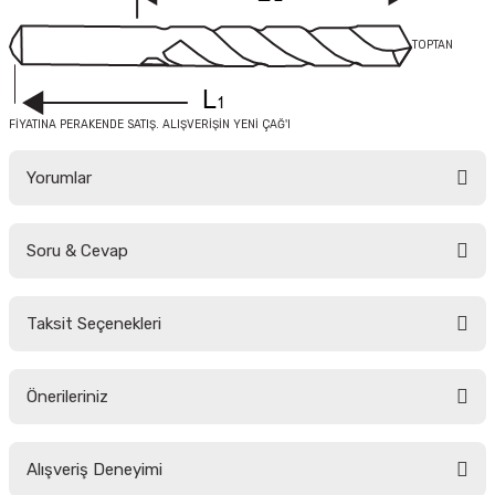
TOPTAN
FİYATINA PERAKENDE SATIŞ. ALIŞVERİŞİN YENİ ÇAĞ'I
Yorumlar
Soru & Cevap
Bu ürüne ilk yorumu siz yapın!
Taksit Seçenekleri
Yorum Yaz
Ürün hakkında henüz soru sorulmamış.
Önerileriniz
Soru Sor
Bu ürünün fiyat bilgisi, resim, ürün açıklamalarında ve diğer konularda
Alışveriş Deneyimi
yetersiz gördüğünüz noktaları öneri formunu kullanarak tarafımıza
iletebilirsiniz.