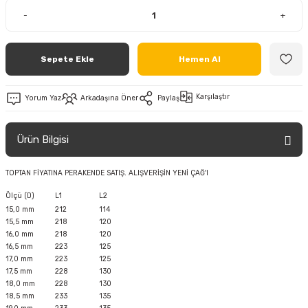
-
+
Sepete Ekle
Hemen Al
Karşılaştır
Yorum Yaz
Arkadaşına Öner
Paylaş
Ürün Bilgisi
TOPTAN FİYATINA PERAKENDE SATIŞ. ALIŞVERİŞİN YENİ ÇAĞ'I
Ölçü (D)
L1
L2
15,0 mm
212
114
15,5 mm
218
120
16,0 mm
218
120
16,5 mm
223
125
17,0 mm
223
125
17,5 mm
228
130
18,0 mm
228
130
18,5 mm
233
135