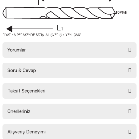
TOPTAN
FİYATINA PERAKENDE SATIŞ. ALIŞVERİŞİN YENİ ÇAĞ'I
Yorumlar
Soru & Cevap
Bu ürüne ilk yorumu siz yapın!
Taksit Seçenekleri
Yorum Yaz
Ürün hakkında henüz soru sorulmamış.
Önerileriniz
Soru Sor
Bu ürünün fiyat bilgisi, resim, ürün açıklamalarında ve diğer konularda
Alışveriş Deneyimi
yetersiz gördüğünüz noktaları öneri formunu kullanarak tarafımıza
iletebilirsiniz.