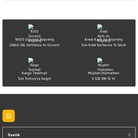
Görüş ve önerileriniz için teşekkür ederiz.
Sitemize ilk yorumu siz yapın!
Ürün resmi kalitesiz, bozuk veya görüntülenemiyor.
Ürün açıklamasında eksik bilgiler bulunuyor.
Deneyimini Paylaş
Ürün bilgilerinde hatalar bulunuyor.
%100 Güvenli Alışveriş
Kredi Kartı ile Alışveriş
256bit SSL Sertifikası ile Güvenli
Tüm Kredi Kartlarına 12 Taksit
Ürün fiyatı diğer sitelerden daha pahalı.
Bu ürüne benzer farklı alternatifler olmalı.
Kargo Teslimat
Müşteri Hizmetleri
Tüm Türkiye’ye Kargo!
0 532 596 12 10
Gönder
Üyelik