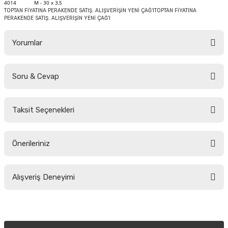
4014
M - 30 x 3,5
TOPTAN FİYATINA PERAKENDE SATIŞ. ALIŞVERİŞİN YENİ ÇAĞ'ITOPTAN FİYATINA
PERAKENDE SATIŞ. ALIŞVERİŞİN YENİ ÇAĞ'I
Yorumlar
Soru & Cevap
Bu ürüne ilk yorumu siz yapın!
Taksit Seçenekleri
Yorum Yaz
Ürün hakkında henüz soru sorulmamış.
Önerileriniz
Soru Sor
Bu ürünün fiyat bilgisi, resim, ürün açıklamalarında ve diğer konularda
Alışveriş Deneyimi
yetersiz gördüğünüz noktaları öneri formunu kullanarak tarafımıza
iletebilirsiniz.
Görüş ve önerileriniz için teşekkür ederiz.
Sitemize ilk yorumu siz yapın!
Ürün resmi kalitesiz, bozuk veya görüntülenemiyor.