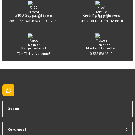
Ürün açıklamasında eksik bilgiler bulunuyor.
Deneyimini Paylaş
Ürün bilgilerinde hatalar bulunuyor.
%100 Güvenli Alışveriş
Kredi Kartı ile Alışveriş
256bit SSL Sertifikası ile Güvenli
Tüm Kredi Kartlarına 12 Taksit
Ürün fiyatı diğer sitelerden daha pahalı.
Bu ürüne benzer farklı alternatifler olmalı.
Kargo Teslimat
Müşteri Hizmetleri
Tüm Türkiye’ye Kargo!
0 532 596 12 10
Gönder
Üyelik
Kurumsal