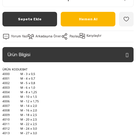
Sepete Ekle
Hemen Al
Karşılaştır
Yorum Yaz
Arkadaşına Öner
Paylaş
Ürün Bilgisi
ÜRÜN KODU
EBAT
4000
M - 3 x 0,5
4001
M - 4 x 0,7
4002
M - 5 x 0,8
4003
M - 6 x 1,0
4004
M - 8 x 1,25
4005
M - 10 x 1,5
4006
M - 12 x 1,75
4007
M - 14 x 2,0
4008
M - 16 x 2,0
4009
M - 18 x 2,5
4010
M - 20 x 2,5
4011
M - 22 x 2,5
4012
M - 24 x 3,0
4013
M - 27 x 3,0