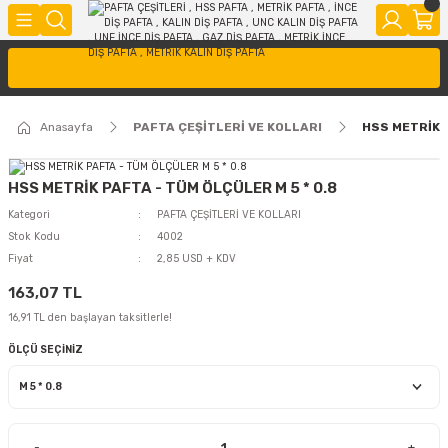
Anasayfa
PAFTA ÇEŞİTLERİ VE KOLLARI
HSS METRİK P
HSS METRİK PAFTA - TÜM ÖLÇÜLER M 5 * 0.8
Kategori
PAFTA ÇEŞİTLERİ VE KOLLARI
Stok Kodu
4002
Fiyat
2,85 USD + KDV
163,07 TL
16,91 TL den başlayan taksitlerle!
ÖLÇÜ SEÇİNİZ
-
+