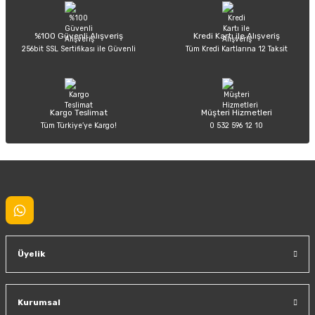
Ürün açıklamasında eksik bilgiler bulunuyor.
Deneyimini Paylaş
Ürün bilgilerinde hatalar bulunuyor.
%100 Güvenli Alışveriş
Kredi Kartı ile Alışveriş
256bit SSL Sertifikası ile Güvenli
Tüm Kredi Kartlarına 12 Taksit
Ürün fiyatı diğer sitelerden daha pahalı.
Bu ürüne benzer farklı alternatifler olmalı.
Kargo Teslimat
Müşteri Hizmetleri
Tüm Türkiye’ye Kargo!
0 532 596 12 10
Gönder
Üyelik
Kurumsal