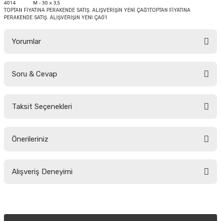
4014
M - 30 x 3,5
TOPTAN FİYATINA PERAKENDE SATIŞ. ALIŞVERİŞİN YENİ ÇAĞ'ITOPTAN FİYATINA
PERAKENDE SATIŞ. ALIŞVERİŞİN YENİ ÇAĞ'I
Yorumlar
Soru & Cevap
Bu ürüne ilk yorumu siz yapın!
Taksit Seçenekleri
Yorum Yaz
Ürün hakkında henüz soru sorulmamış.
Önerileriniz
Soru Sor
Bu ürünün fiyat bilgisi, resim, ürün açıklamalarında ve diğer konularda
Alışveriş Deneyimi
yetersiz gördüğünüz noktaları öneri formunu kullanarak tarafımıza
iletebilirsiniz.
Görüş ve önerileriniz için teşekkür ederiz.
Sitemize ilk yorumu siz yapın!
Ürün resmi kalitesiz, bozuk veya görüntülenemiyor.