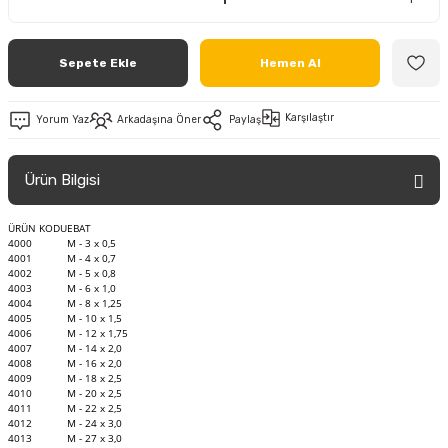
Sepete Ekle
Hemen Al
Karşılaştır
Yorum Yaz
Arkadaşına Öner
Paylaş
Ürün Bilgisi
ÜRÜN KODU
EBAT
4000
M - 3 x 0,5
4001
M - 4 x 0,7
4002
M - 5 x 0,8
4003
M - 6 x 1,0
4004
M - 8 x 1,25
4005
M - 10 x 1,5
4006
M - 12 x 1,75
4007
M - 14 x 2,0
4008
M - 16 x 2,0
4009
M - 18 x 2,5
4010
M - 20 x 2,5
4011
M - 22 x 2,5
4012
M - 24 x 3,0
4013
M - 27 x 3,0