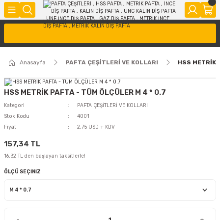
Anasayfa
PAFTA ÇEŞİTLERİ VE KOLLARI
HSS METRİK P
HSS METRİK PAFTA - TÜM ÖLÇÜLER M 4 * 0.7
Kategori
PAFTA ÇEŞİTLERİ VE KOLLARI
Stok Kodu
4001
Fiyat
2,75 USD + KDV
157,34 TL
16,32 TL den başlayan taksitlerle!
ÖLÇÜ SEÇİNİZ
-
+