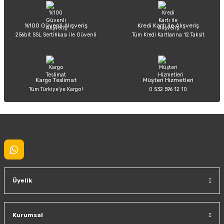
Ürün açıklamasında eksik bilgiler bulunuyor.
Deneyimini Paylaş
Ürün bilgilerinde hatalar bulunuyor.
%100 Güvenli Alışveriş
Kredi Kartı ile Alışveriş
256bit SSL Sertifikası ile Güvenli
Tüm Kredi Kartlarına 12 Taksit
Ürün fiyatı diğer sitelerden daha pahalı.
Bu ürüne benzer farklı alternatifler olmalı.
Kargo Teslimat
Müşteri Hizmetleri
Tüm Türkiye’ye Kargo!
0 532 596 12 10
Gönder
Üyelik
Kurumsal