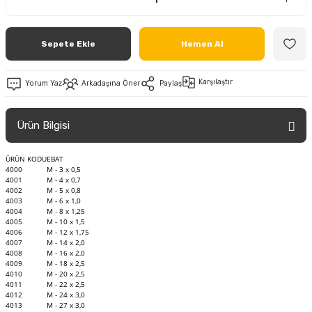
Sepete Ekle
Hemen Al
Karşılaştır
Yorum Yaz
Arkadaşına Öner
Paylaş
Ürün Bilgisi
ÜRÜN KODU
EBAT
4000
M - 3 x 0,5
4001
M - 4 x 0,7
4002
M - 5 x 0,8
4003
M - 6 x 1,0
4004
M - 8 x 1,25
4005
M - 10 x 1,5
4006
M - 12 x 1,75
4007
M - 14 x 2,0
4008
M - 16 x 2,0
4009
M - 18 x 2,5
4010
M - 20 x 2,5
4011
M - 22 x 2,5
4012
M - 24 x 3,0
4013
M - 27 x 3,0