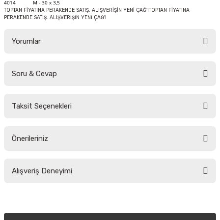
4014
M - 30 x 3,5
TOPTAN FİYATINA PERAKENDE SATIŞ. ALIŞVERİŞİN YENİ ÇAĞ'ITOPTAN FİYATINA
PERAKENDE SATIŞ. ALIŞVERİŞİN YENİ ÇAĞ'I
Yorumlar
Soru & Cevap
Bu ürüne ilk yorumu siz yapın!
Taksit Seçenekleri
Yorum Yaz
Ürün hakkında henüz soru sorulmamış.
Önerileriniz
Soru Sor
Bu ürünün fiyat bilgisi, resim, ürün açıklamalarında ve diğer konularda
Alışveriş Deneyimi
yetersiz gördüğünüz noktaları öneri formunu kullanarak tarafımıza
iletebilirsiniz.
Görüş ve önerileriniz için teşekkür ederiz.
Sitemize ilk yorumu siz yapın!
Ürün resmi kalitesiz, bozuk veya görüntülenemiyor.