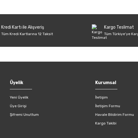
Deneyimini Paylaş
Yorum Yaz
Soru Sor
Kredi Kartı ile Alışveriş
Kargo Teslimat
Tüm Kredi Kartlarına 12 Taksit
Tüm Türkiye’ye Kar
Gönder
Üyelik
Kurumsal
Yeni Üyelik
İletişim
Üye Girişi
İletişim Formu
Şifremi Unuttum
Havale Bildirim Formu
Kargo Takibi