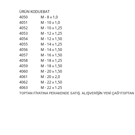
ÜRÜN KODU
EBAT
4050
M - 8 x 1,0
4051
M - 10 x 1,0
4052
M - 10 x 1,25
4053
M - 12 x 1,25
4054
M - 12 x 1,50
4055
M - 14 x 1,25
4056
M - 14 x 1,50
4057
M - 16 x 1,50
4058
M - 18 x 1,25
4059
M - 18 x 1,50
4060
M - 20 x 1,50
4061
M - 20 x 2,0
4062
M - 22 x 1,50
4063
M - 22 x 1.25
TOPTAN FİYATINA PERAKENDE SATIŞ. ALIŞVERİŞİN YENİ ÇAĞ'ITOPTAN 
Bu ürünün fiyat bilgisi, resim, ürün açıklamalarında ve diğer k
Görüş ve önerileriniz için teşekkür ederiz.