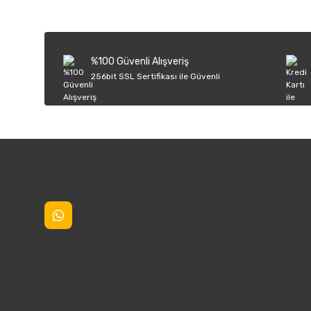
Ürün resmi kalitesiz, bozuk veya görüntülenemiyor.
Ürün açıklamasında eksik bilgiler bulunuyor.
Ürün bilgilerinde hatalar bulunuyor.
%100 Güvenli Alışveriş
Ürün fiyatı diğer sitelerden daha pahalı.
256bit SSL Sertifikası ile Güvenli
Bu ürüne benzer farklı alternatifler olmalı.