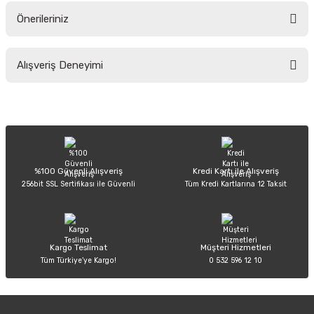
Önerileriniz
Soru Sor
Bu ürünün fiyat bilgisi, resim, ürün açıklamalarında ve diğer konularda
Alışveriş Deneyimi
yetersiz gördüğünüz noktaları öneri formunu kullanarak tarafımıza
iletebilirsiniz.
Görüş ve önerileriniz için teşekkür ederiz.
Sitemize ilk yorumu siz yapın!
Ürün resmi kalitesiz, bozuk veya görüntülenemiyor.
Ürün açıklamasında eksik bilgiler bulunuyor.
Deneyimini Paylaş
Ürün bilgilerinde hatalar bulunuyor.
%100 Güvenli Alışveriş
Kredi Kartı ile Alışveriş
256bit SSL Sertifikası ile Güvenli
Tüm Kredi Kartlarına 12 Taksit
Ürün fiyatı diğer sitelerden daha pahalı.
Bu ürüne benzer farklı alternatifler olmalı.
Kargo Teslimat
Müşteri Hizmetleri
Tüm Türkiye’ye Kargo!
0 532 596 12 10
Gönder