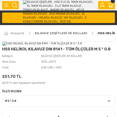
Anasayfa
KILAVUZ ÇEŞİTLERİ VE KOLLARI
HSS HELİKO
HSS HELİKOL KILAVUZ DIN 8141 - TÜM ÖLÇÜLER M 5 * 0.8
Kategori
KILAVUZ ÇEŞİTLERİ VE KOLLARI
Stok Kodu
3770_67077
Fiyat
4,40 USD + KDV
251,70 TL
26,10 TL den başlayan taksitlerle!
ÖLÇÜ SEÇİNİZ
-
+