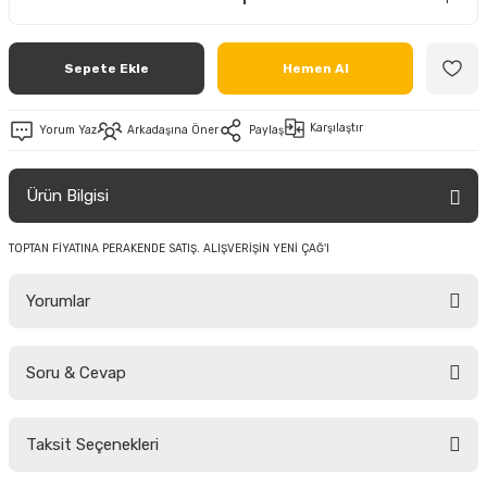
Sepete Ekle
Hemen Al
Karşılaştır
Yorum Yaz
Arkadaşına Öner
Paylaş
Ürün Bilgisi
TOPTAN FİYATINA PERAKENDE SATIŞ. ALIŞVERİŞİN YENİ ÇAĞ'I
Yorumlar
Soru & Cevap
Bu ürüne ilk yorumu siz yapın!
Taksit Seçenekleri
Yorum Yaz
Ürün hakkında henüz soru sorulmamış.