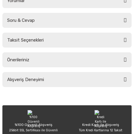
Yorumlar
Soru & Cevap
Bu ürüne ilk yorumu siz yapın!
Taksit Seçenekleri
Yorum Yaz
Ürün hakkında henüz soru sorulmamış.
Önerileriniz
Soru Sor
Bu ürünün fiyat bilgisi, resim, ürün açıklamalarında ve diğer konularda
Alışveriş Deneyimi
yetersiz gördüğünüz noktaları öneri formunu kullanarak tarafımıza
iletebilirsiniz.
Görüş ve önerileriniz için teşekkür ederiz.
Sitemize ilk yorumu siz yapın!
Ürün resmi kalitesiz, bozuk veya görüntülenemiyor.
Ürün açıklamasında eksik bilgiler bulunuyor.
Deneyimini Paylaş
Ürün bilgilerinde hatalar bulunuyor.
%100 Güvenli Alışveriş
Kredi Kartı ile Alışveriş
256bit SSL Sertifikası ile Güvenli
Tüm Kredi Kartlarına 12 Taksit
Ürün fiyatı diğer sitelerden daha pahalı.