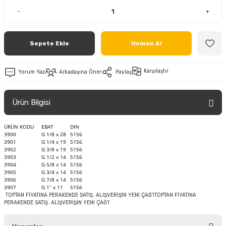
-
+
Sepete Ekle
Hemen Al
Karşılaştır
Yorum Yaz
Arkadaşına Öner
Paylaş
Ürün Bilgisi
ÜRÜN KODU
EBAT
DIN
3900
G 1/8 x 28
5156
3901
G 1/4 x 19
5156
3902
G 3/8 x 19
5156
3903
G 1/2 x 14
5156
3904
G 5/8 x 14
5156
3905
G 3/4 x 14
5156
3906
G 7/8 x 14
5156
3907
G 1” x 11
5156
TOPTAN FİYATINA PERAKENDE SATIŞ. ALIŞVERİŞİN YENİ ÇAĞ'ITOPTAN FİYATINA
PERAKENDE SATIŞ. ALIŞVERİŞİN YENİ ÇAĞ'I