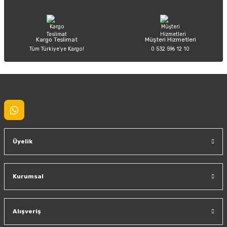
Bu ürüne benzer farklı alternatifler olmalı.
Kargo Teslimat
Müşteri Hizmetleri
Tüm Türkiye’ye Kargo!
0 532 596 12 10
Gönder
Üyelik
Kurumsal
Alışveriş