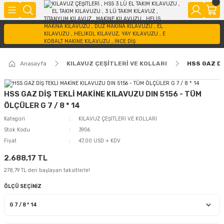
Anasayfa
KILAVUZ ÇEŞİTLERİ VE KOLLARI
HSS GAZ Dİ
HSS GAZ DİŞ TEKLİ MAKİNE KILAVUZU DIN 5156 - TÜM
ÖLÇÜLER G 7 / 8 * 14
Kategori
KILAVUZ ÇEŞİTLERİ VE KOLLARI
Stok Kodu
3906
Fiyat
47,00 USD + KDV
2.688,17 TL
278,79 TL den başlayan taksitlerle!
ÖLÇÜ SEÇİNİZ