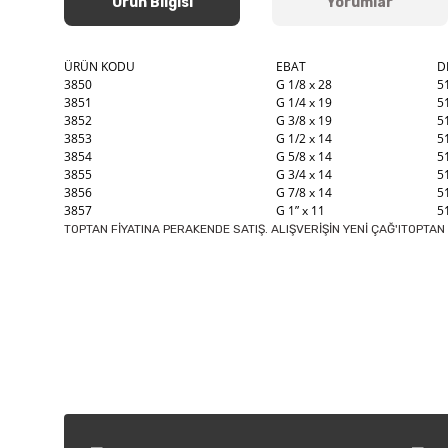
Ürün Bilgisi
Yorumlar
ÜRÜN KODU
EBAT
D
3850
G 1/8 x 28
5
3851
G 1/4 x 19
5
3852
G 3/8 x 19
5
3853
G 1/2 x 14
5
3854
G 5/8 x 14
5
3855
G 3/4 x 14
5
3856
G 7/8 x 14
5
3857
G 1” x 11
5
TOPTAN FİYATINA PERAKENDE SATIŞ. ALIŞVERİŞİN YENİ ÇAĞ'ITOPTAN 
Bu ürünün fiyat bilgisi, resim, ürün açıklamalarında ve diğer k
Görüş ve önerileriniz için teşekkür ederiz.
Ürün resmi kalitesiz, bozuk veya görüntülenemiyor.
Ürün açıklamasında eksik bilgiler bulunuyor.
Ürün bilgilerinde hatalar bulunuyor.