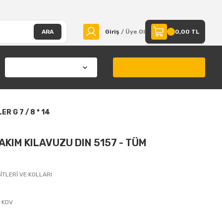
ARA
Giriş
/ Üye Ol
0,00 TL
R G 7 / 8 * 14
TAKIM KILAVUZU DIN 5157 - TÜM
İTLERİ VE KOLLARI
+ KDV