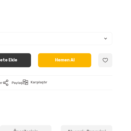
ete Ekle
Hemen Al
Karşılaştır
er
Paylaş