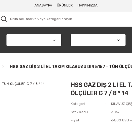
ANASAYFA
ÜRÜNLER
HAKKIMIZDA
HSS GAZ DİŞ 2 Lİ EL TAKIM KILAVUZU DIN 5157 - TÜM ÖLÇÜLE
HSS GAZ DİŞ 2 Lİ EL 
ÖLÇÜLER G 7 / 8 * 14
Kategori
KILAVUZ ÇEŞ
Stok Kodu
3856
Fiyat
64,00 USD 