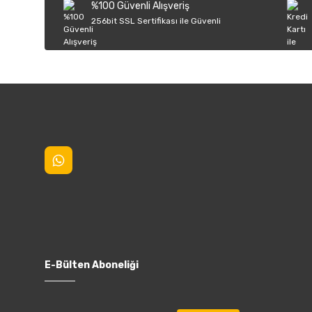
%100 Güvenli Alışveriş
Ürün fiyatı diğer sitelerden daha pahalı.
256bit SSL Sertifikası ile Güvenli
Bu ürüne benzer farklı alternatifler olmalı.
E-Bülten Aboneliği