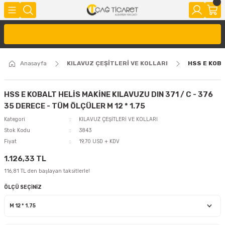
Anasayfa
KILAVUZ ÇEŞİTLERİ VE KOLLARI
HSS E KOBA
HSS E KOBALT HELİS MAKİNE KILAVUZU DIN 371 / C - 376
35 DERECE - TÜM ÖLÇÜLER M 12 * 1.75
Kategori
KILAVUZ ÇEŞİTLERİ VE KOLLARI
Stok Kodu
3843
Fiyat
19,70 USD + KDV
1.126,33 TL
116,81 TL den başlayan taksitlerle!
ÖLÇÜ SEÇİNİZ