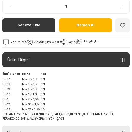
-
+
Sepete Ekle
Hemen Al
Karşılaştır
Yorum Yaz
Arkadaşına Öner
Paylaş
Ürün Bilgisi
ÜRÜN KODU
EBAT
DIN
3837
M - 3 x 0,5
371
3838
M - 4 x 0,7
371
3839
M - 5 x 0,8
371
3840
M - 6 x 1,0
371
3841
M - 8 x 1,25
371
3842
M - 10 x 1,5
371
3843
M - 12 x 1,75
376
TOPTAN FİYATINA PERAKENDE SATIŞ. ALIŞVERİŞİN YENİ ÇAĞ'ITOPTAN FİYATINA
PERAKENDE SATIŞ. ALIŞVERİŞİN YENİ ÇAĞ'I