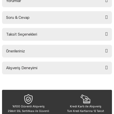
Yorumlar
Soru & Cevap
Bu ürüne ilk yorumu siz yapın!
Taksit Seçenekleri
Yorum Yaz
Ürün hakkında henüz soru sorulmamış.
Önerileriniz
Soru Sor
Bu ürünün fiyat bilgisi, resim, ürün açıklamalarında ve diğer konularda
Alışveriş Deneyimi
yetersiz gördüğünüz noktaları öneri formunu kullanarak tarafımıza
iletebilirsiniz.
Görüş ve önerileriniz için teşekkür ederiz.
Sitemize ilk yorumu siz yapın!
Ürün resmi kalitesiz, bozuk veya görüntülenemiyor.
Ürün açıklamasında eksik bilgiler bulunuyor.
Deneyimini Paylaş
Ürün bilgilerinde hatalar bulunuyor.
%100 Güvenli Alışveriş
Kredi Kartı ile Alışveriş
256bit SSL Sertifikası ile Güvenli
Tüm Kredi Kartlarına 12 Taksit
Ürün fiyatı diğer sitelerden daha pahalı.