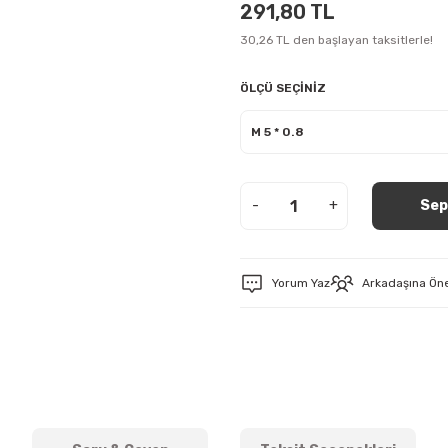
291,80 TL
30,26 TL den başlayan taksitlerle!
ÖLÇÜ SEÇİNİZ
-
+
Sep
Yorum Yaz
Arkadaşına Ön