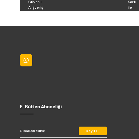
Bu ürüne benzer farklı alternatifler olmalı.
E-Bülten Aboneliği
Kayıt Ol