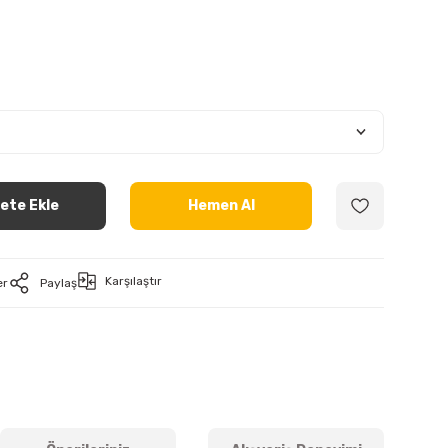
ete Ekle
Hemen Al
Karşılaştır
er
Paylaş