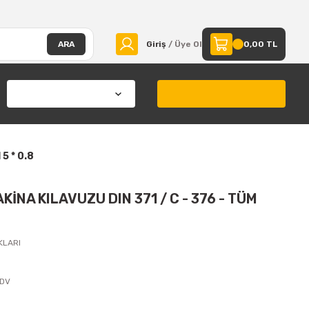
ARA
Giriş
/ Üye Ol
0,00 TL
5 * 0.8
İNA KILAVUZU DIN 371 / C - 376 - TÜM
KLARI
KDV