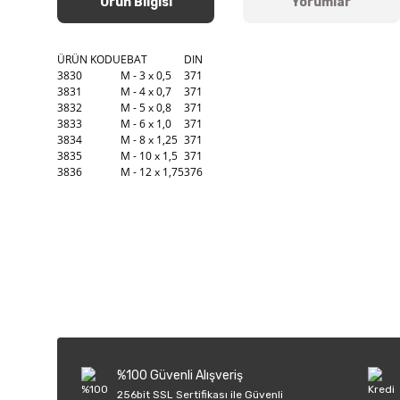
Ürün Bilgisi
Yorumlar
ÜRÜN KODU
EBAT
DIN
3830
M - 3 x 0,5
371
3831
M - 4 x 0,7
371
3832
M - 5 x 0,8
371
3833
M - 6 x 1,0
371
3834
M - 8 x 1,25
371
3835
M - 10 x 1,5
371
3836
M - 12 x 1,75
376
Bu ürünün fiyat bilgisi, resim, ürün açıklamalarında ve diğer k
Görüş ve önerileriniz için teşekkür ederiz.
Ürün resmi kalitesiz, bozuk veya görüntülenemiyor.
Ürün açıklamasında eksik bilgiler bulunuyor.
Ürün bilgilerinde hatalar bulunuyor.
%100 Güvenli Alışveriş
Ürün fiyatı diğer sitelerden daha pahalı.
256bit SSL Sertifikası ile Güvenli