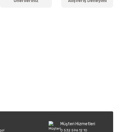
Önerileriniz
Alışveriş Deneyimi
iletebilirsiniz.
Müşteri Hizmetleri
go!
0 532 596 12 10