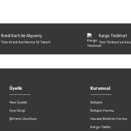
Ürün hakkında henüz soru sorulmamış.
Bu ürüne ilk yorumu siz yapın!
Sitemize ilk yorumu siz yapın!
Deneyimini Paylaş
Yorum Yaz
Soru Sor
Kredi Kartı ile Alışveriş
Kargo Teslimat
Tüm Kredi Kartlarına 12 Taksit
Tüm Türkiye’ye Kar
Gönder
Üyelik
Kurumsal
Yeni Üyelik
İletişim
Üye Girişi
İletişim Formu
Şifremi Unuttum
Havale Bildirim Formu
Kargo Takibi