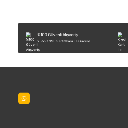
Ürün resmi kalitesiz, bozuk veya görüntülenemiyor.
Ürün açıklamasında eksik bilgiler bulunuyor.
Ürün bilgilerinde hatalar bulunuyor.
%100 Güvenli Alışveriş
Ürün fiyatı diğer sitelerden daha pahalı.
256bit SSL Sertifikası ile Güvenli
Bu ürüne benzer farklı alternatifler olmalı.