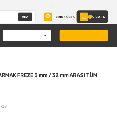
ARA
Giriş
/ Üye Ol
0,00 TL
PARMAK FREZE 3 mm / 32 mm ARASI TÜM
+ KDV