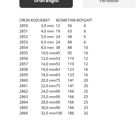
Ürün Bilgisi
Yorumlar
ÜRÜN KODU
EBAT
KESME
TAM BOY
ŞAFT
2850
3,0 mm
12
56
6
2851
4,0 mm
19
63
6
2852
5,0 mm
24
68
6
2853
6,0 mm
24
68
6
2854
8,0 mm
38
88
10
2855
10,0 mm
45
95
10
2856
12,0 mm
53
110
12
2857
14,0 mm
53
110
12
2858
16,0 mm
63
123
16
2859
18,0 mm
63
123
16
2860
20,0 mm
75
141
20
2861
22,0 mm
75
141
20
2862
24,0 mm
90
166
25
2863
25,0 mm
90
166
25
2864
28,0 mm
90
166
25
2865
30,0 mm
90
166
25
2866
32,0 mm
106
186
32