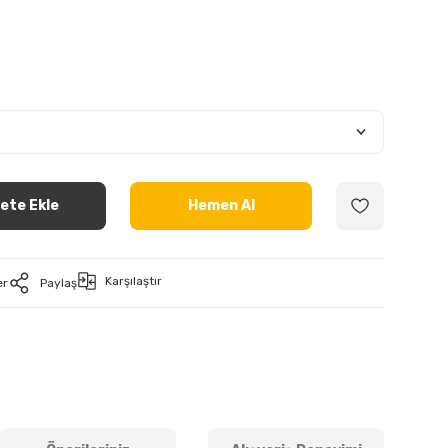
ete Ekle
Hemen Al
Karşılaştır
er
Paylaş