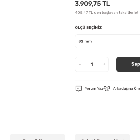
3.909,75 TL
405,47 TL den başlayan taksitlerle!
ÖLÇÜ SEÇİNİZ
-
+
Sep
Yorum Yaz
Arkadaşına Ön