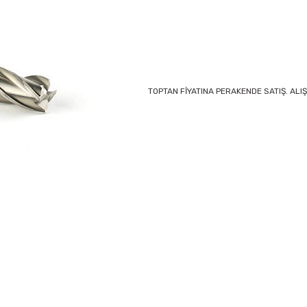
TOPTAN FİYATINA PERAKENDE SATIŞ. ALIŞ
onularda yetersiz gördüğünüz noktaları öneri formunu kullanarak tarafımıza 