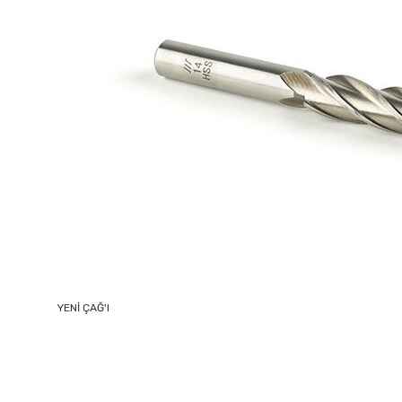
YENİ ÇAĞ'I
Bu ürünün fiyat bilgisi, resim, ürün açıklamalarında ve diğer k
Görüş ve önerileriniz için teşekkür ederiz.