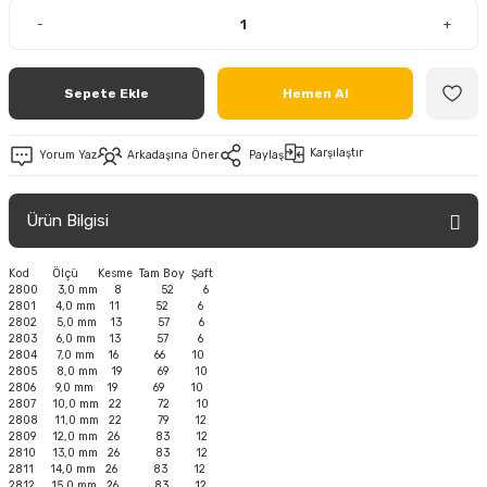
-
+
Sepete Ekle
Hemen Al
Karşılaştır
Yorum Yaz
Arkadaşına Öner
Paylaş
Ürün Bilgisi
Kod Ölçü Kesme Tam Boy Şaft
2800 3,0 mm 8 52 6
2801 4,0 mm 11 52 6
2802 5,0 mm 13 57 6
2803 6,0 mm 13 57 6
2804 7,0 mm 16 66 10
2805 8,0 mm 19 69 10
2806 9,0 mm 19 69 10
2807 10,0 mm 22 72 10
2808 11,0 mm 22 79 12
2809 12,0 mm 26 83 12
2810 13,0 mm 26 83 12
2811 14,0 mm 26 83 12
2812 15,0 mm 26 83 12