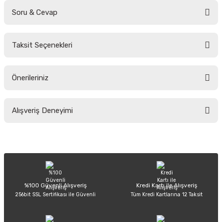
Soru & Cevap
Bu ürüne ilk yorumu siz yapın!
Taksit Seçenekleri
Yorum Yaz
Ürün hakkında henüz soru sorulmamış.
Önerileriniz
Soru Sor
Bu ürünün fiyat bilgisi, resim, ürün açıklamalarında ve diğer konularda
Alışveriş Deneyimi
yetersiz gördüğünüz noktaları öneri formunu kullanarak tarafımıza
iletebilirsiniz.
Görüş ve önerileriniz için teşekkür ederiz.
Sitemize ilk yorumu siz yapın!
Ürün resmi kalitesiz, bozuk veya görüntülenemiyor.
Ürün açıklamasında eksik bilgiler bulunuyor.
Deneyimini Paylaş
Ürün bilgilerinde hatalar bulunuyor.
%100 Güvenli Alışveriş
Kredi Kartı ile Alışveriş
256bit SSL Sertifikası ile Güvenli
Tüm Kredi Kartlarına 12 Taksit
Ürün fiyatı diğer sitelerden daha pahalı.
Bu ürüne benzer farklı alternatifler olmalı.