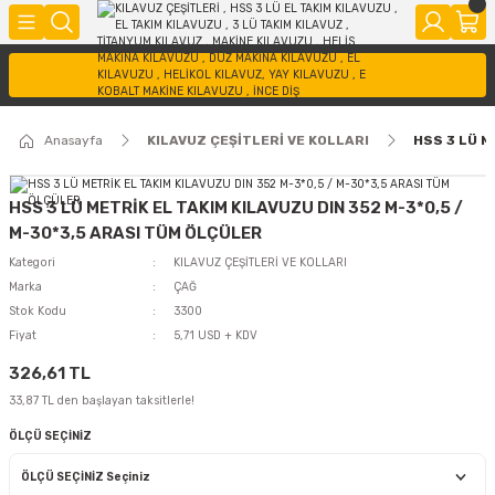
Anasayfa
KILAVUZ ÇEŞİTLERİ VE KOLLARI
HSS 3 LÜ M
HSS 3 LÜ METRİK EL TAKIM KILAVUZU DIN 352 M-3*0,5 /
M-30*3,5 ARASI TÜM ÖLÇÜLER
Kategori
KILAVUZ ÇEŞİTLERİ VE KOLLARI
Marka
ÇAĞ
Stok Kodu
3300
Fiyat
5,71 USD + KDV
326,61 TL
33,87 TL den başlayan taksitlerle!
ÖLÇÜ SEÇİNİZ