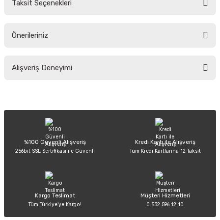
Taksit Seçenekleri
Yorum Yaz
Ürün hakkında henüz soru sorulmamış.
Önerileriniz
Soru Sor
Bu ürünün fiyat bilgisi, resim, ürün açıklamalarında ve diğer konularda
Alışveriş Deneyimi
yetersiz gördüğünüz noktaları öneri formunu kullanarak tarafımıza
iletebilirsiniz.
Görüş ve önerileriniz için teşekkür ederiz.
Sitemize ilk yorumu siz yapın!
Ürün resmi kalitesiz, bozuk veya görüntülenemiyor.
Ürün açıklamasında eksik bilgiler bulunuyor.
Deneyimini Paylaş
Ürün bilgilerinde hatalar bulunuyor.
%100 Güvenli Alışveriş
Kredi Kartı ile Alışveriş
256bit SSL Sertifikası ile Güvenli
Tüm Kredi Kartlarına 12 Taksit
Ürün fiyatı diğer sitelerden daha pahalı.
Bu ürüne benzer farklı alternatifler olmalı.
Kargo Teslimat
Müşteri Hizmetleri
Tüm Türkiye’ye Kargo!
0 532 596 12 10