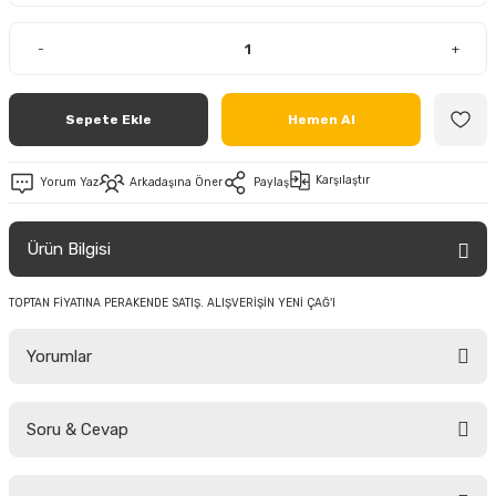
-
+
Sepete Ekle
Hemen Al
Karşılaştır
Yorum Yaz
Arkadaşına Öner
Paylaş
Ürün Bilgisi
TOPTAN FİYATINA PERAKENDE SATIŞ. ALIŞVERİŞİN YENİ ÇAĞ'I
Yorumlar
Soru & Cevap
Bu ürüne ilk yorumu siz yapın!