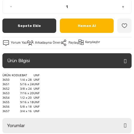
-
+
Sepete Ekle
Hemen Al
Karşılaştır
Yorum Yaz
Arkadaşına Öner
Paylaş
Ürün Bilgisi
ÜRÜN KODU
EBAT
UNF
3650
1/4 x 28
UNF
3651
5/16 x 24
UNF
3652
3/8 x 24
UNF
3653
7/16 x 20
UNF
3654
1/2 x 20
UNF
3655
9/16 x 18
UNF
3656
5/8 x 18
UNF
3657
3/4 x 16
UNF
Yorumlar