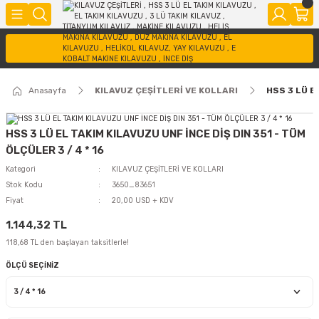
Anasayfa
KILAVUZ ÇEŞİTLERİ VE KOLLARI
HSS 3 LÜ EL
HSS 3 LÜ EL TAKIM KILAVUZU UNF İNCE DİŞ DIN 351 - TÜM
ÖLÇÜLER 3 / 4 * 16
Kategori
KILAVUZ ÇEŞİTLERİ VE KOLLARI
Stok Kodu
3650_83651
Fiyat
20,00 USD + KDV
1.144,32 TL
118,68 TL den başlayan taksitlerle!
ÖLÇÜ SEÇİNİZ