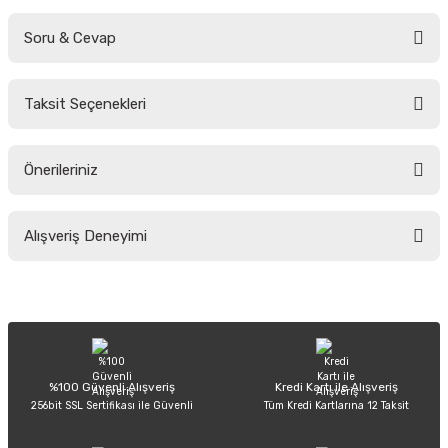
Soru & Cevap
Bu ürüne ilk yorumu siz yapın!
Taksit Seçenekleri
Yorum Yaz
Ürün hakkında henüz soru sorulmamış.
Önerileriniz
Soru Sor
Bu ürünün fiyat bilgisi, resim, ürün açıklamalarında ve diğer konularda
Alışveriş Deneyimi
yetersiz gördüğünüz noktaları öneri formunu kullanarak tarafımıza
iletebilirsiniz.
Görüş ve önerileriniz için teşekkür ederiz.
Sitemize ilk yorumu siz yapın!
Ürün resmi kalitesiz, bozuk veya görüntülenemiyor.
Ürün açıklamasında eksik bilgiler bulunuyor.
Deneyimini Paylaş
Ürün bilgilerinde hatalar bulunuyor.
%100 Güvenli Alışveriş
Kredi Kartı ile Alışveriş
256bit SSL Sertifikası ile Güvenli
Tüm Kredi Kartlarına 12 Taksit
Ürün fiyatı diğer sitelerden daha pahalı.
Bu ürüne benzer farklı alternatifler olmalı.