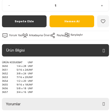
-
+
Sepete Ekle
Hemen Al
Karşılaştır
Yorum Yaz
Arkadaşına Öner
Paylaş
Ürün Bilgisi
ÜRÜN KODU
EBAT
UNF
3650
1/4 x 28
UNF
3651
5/16 x 24
UNF
3652
3/8 x 24
UNF
3653
7/16 x 20
UNF
3654
1/2 x 20
UNF
3655
9/16 x 18
UNF
3656
5/8 x 18
UNF
3657
3/4 x 16
UNF
Yorumlar