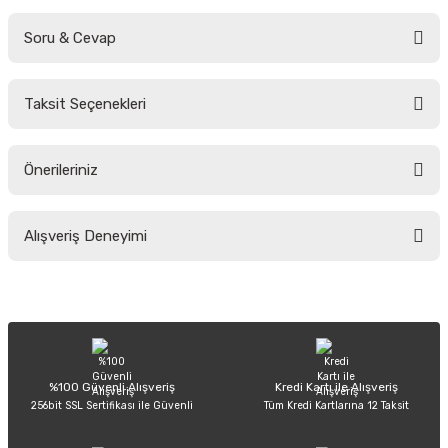
Soru & Cevap
Bu ürüne ilk yorumu siz yapın!
Taksit Seçenekleri
Yorum Yaz
Ürün hakkında henüz soru sorulmamış.
Önerileriniz
Soru Sor
Bu ürünün fiyat bilgisi, resim, ürün açıklamalarında ve diğer konularda
Alışveriş Deneyimi
yetersiz gördüğünüz noktaları öneri formunu kullanarak tarafımıza
iletebilirsiniz.
Görüş ve önerileriniz için teşekkür ederiz.
Sitemize ilk yorumu siz yapın!
Ürün resmi kalitesiz, bozuk veya görüntülenemiyor.
Ürün açıklamasında eksik bilgiler bulunuyor.
Deneyimini Paylaş
Ürün bilgilerinde hatalar bulunuyor.
%100 Güvenli Alışveriş
Kredi Kartı ile Alışveriş
256bit SSL Sertifikası ile Güvenli
Tüm Kredi Kartlarına 12 Taksit
Ürün fiyatı diğer sitelerden daha pahalı.
Bu ürüne benzer farklı alternatifler olmalı.