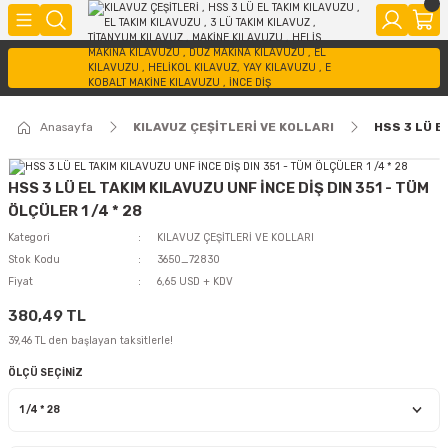
Anasayfa
KILAVUZ ÇEŞİTLERİ VE KOLLARI
HSS 3 LÜ E
HSS 3 LÜ EL TAKIM KILAVUZU UNF İNCE DİŞ DIN 351 - TÜM
ÖLÇÜLER 1 /4 * 28
Kategori
KILAVUZ ÇEŞİTLERİ VE KOLLARI
Stok Kodu
3650_72830
Fiyat
6,65 USD + KDV
380,49 TL
39,46 TL den başlayan taksitlerle!
ÖLÇÜ SEÇİNİZ