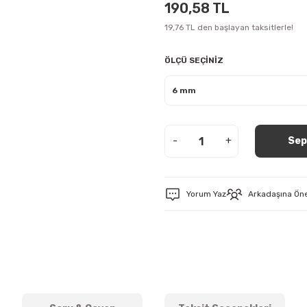
190,58 TL
19,76 TL den başlayan taksitlerle!
ÖLÇÜ SEÇİNİZ
-
+
Sep
Yorum Yaz
Arkadaşına Ön