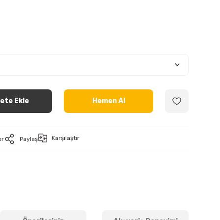
ete Ekle
Hemen Al
Karşılaştır
er
Paylaş