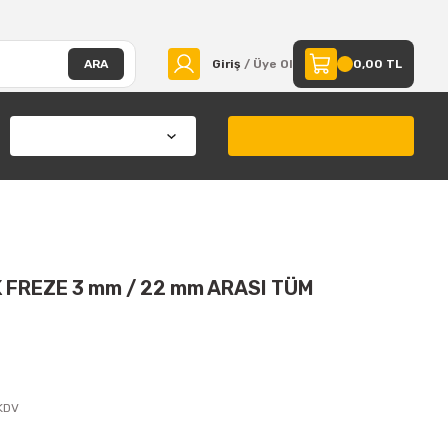
ARA
Giriş
/ Üye Ol
0,00 TL
 FREZE 3 mm / 22 mm ARASI TÜM
 KDV