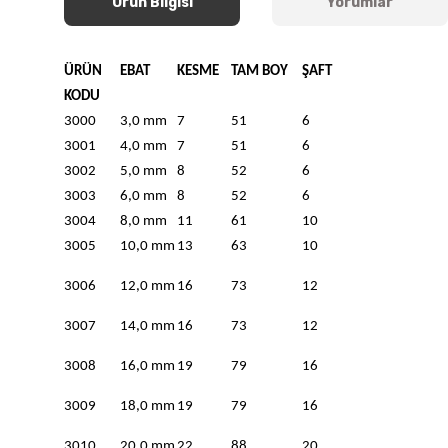
Ürün Bilgisi
Yorumlar
ÜRÜN
EBAT
KESME
TAM BOY
ŞAFT
KODU
3000
3,0 mm
7
51
6
3001
4,0 mm
7
51
6
3002
5,0 mm
8
52
6
3003
6,0 mm
8
52
6
3004
8,0 mm
11
61
10
3005
10,0 mm
13
63
10
3006
12,0 mm
16
73
12
3007
14,0 mm
16
73
12
3008
16,0 mm
19
79
16
3009
18,0 mm
19
79
16
3010
20,0 mm
22
88
20