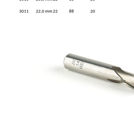
3011
22,0 mm
22
88
20