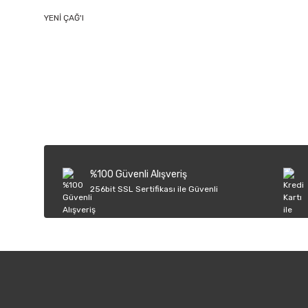
YENİ ÇAĞ'I
Bu ürünün fiyat bilgisi, resim, ürün açıklamalarında ve diğer k
Görüş ve önerileriniz için teşekkür ederiz.
Ürün resmi kalitesiz, bozuk veya görüntülenemiyor.
Ürün açıklamasında eksik bilgiler bulunuyor.
Ürün bilgilerinde hatalar bulunuyor.
%100 Güvenli Alışveriş
Ürün fiyatı diğer sitelerden daha pahalı.
256bit SSL Sertifikası ile Güvenli
Bu ürüne benzer farklı alternatifler olmalı.