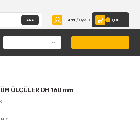
ARA
Giriş
/ Üye Ol
0,00 TL
TÜM ÖLÇÜLER OH 160 mm
R
+ KDV