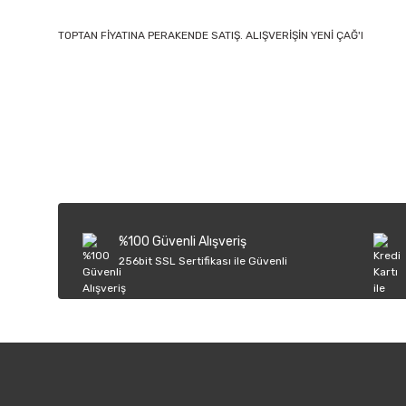
TOPTAN FİYATINA PERAKENDE SATIŞ. ALIŞVERİŞİN YENİ ÇAĞ'I
Bu ürünün fiyat bilgisi, resim, ürün açıklamalarında ve diğer k
Görüş ve önerileriniz için teşekkür ederiz.
Ürün resmi kalitesiz, bozuk veya görüntülenemiyor.
Ürün açıklamasında eksik bilgiler bulunuyor.
Ürün bilgilerinde hatalar bulunuyor.
%100 Güvenli Alışveriş
Ürün fiyatı diğer sitelerden daha pahalı.
256bit SSL Sertifikası ile Güvenli
Bu ürüne benzer farklı alternatifler olmalı.