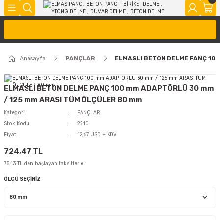
Anasayfa
PANÇLAR
ELMASLI BETON DELME PANÇ 10
ELMASLI BETON DELME PANÇ 100 mm ADAPTÖRLÜ 30 mm
/ 125 mm ARASI TÜM ÖLÇÜLER 80 mm
Kategori
PANÇLAR
Stok Kodu
2210
Fiyat
12,67 USD + KDV
724,47 TL
75,13 TL den başlayan taksitlerle!
ÖLÇÜ SEÇİNİZ