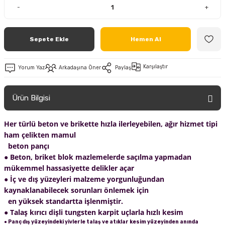
-
+
Sepete Ekle
Hemen Al
Karşılaştır
Yorum Yaz
Arkadaşına Öner
Paylaş
Ürün Bilgisi
Her türlü beton ve brikette hızla ilerleyebilen, ağır hizmet tipi
ham çelikten mamul
beton pançı
● Beton, briket blok mazlemelerde saçılma yapmadan
mükemmel hassasiyette delikler açar
● İç ve dış yüzeyleri malzeme yorgunluğundan
kaynaklanabilecek sorunları önlemek için
en yüksek standartta işlenmiştir.
● Talaş kırıcı dişli tungsten karpit uçlarla hızlı kesim
● Panç dış yüzeyindeki yivlerle talaş ve atıklar kesim yüzeyinden anında