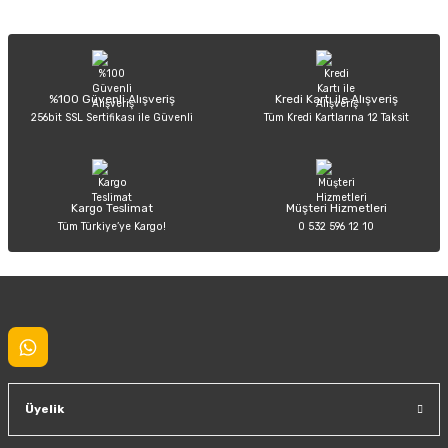
Sitemize ilk yorumu siz yapın!
Ürün resmi kalitesiz, bozuk veya görüntülenemiyor.
Ürün açıklamasında eksik bilgiler bulunuyor.
Deneyimini Paylaş
Ürün bilgilerinde hatalar bulunuyor.
%100 Güvenli Alışveriş
Kredi Kartı ile Alışveriş
256bit SSL Sertifikası ile Güvenli
Tüm Kredi Kartlarına 12 Taksit
Ürün fiyatı diğer sitelerden daha pahalı.
Bu ürüne benzer farklı alternatifler olmalı.
Kargo Teslimat
Müşteri Hizmetleri
Tüm Türkiye’ye Kargo!
0 532 596 12 10
Gönder
Üyelik