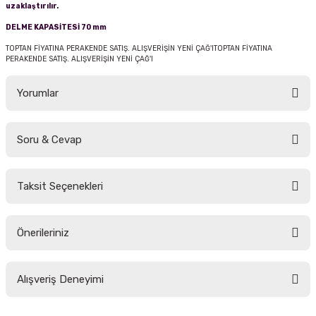
uzaklaştırılır.
DELME KAPASİTESİ 70 mm
TOPTAN FİYATINA PERAKENDE SATIŞ. ALIŞVERİŞİN YENİ ÇAĞ'ITOPTAN FİYATINA
PERAKENDE SATIŞ. ALIŞVERİŞİN YENİ ÇAĞ'I
Yorumlar
Soru & Cevap
Bu ürüne ilk yorumu siz yapın!
Taksit Seçenekleri
Yorum Yaz
Ürün hakkında henüz soru sorulmamış.
Önerileriniz
Soru Sor
Bu ürünün fiyat bilgisi, resim, ürün açıklamalarında ve diğer konularda
Alışveriş Deneyimi
yetersiz gördüğünüz noktaları öneri formunu kullanarak tarafımıza
iletebilirsiniz.
Görüş ve önerileriniz için teşekkür ederiz.