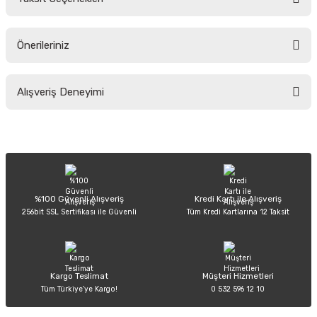
Yorum Yaz
Ürün hakkında henüz soru sorulmamış.
Önerileriniz
Soru Sor
Bu ürünün fiyat bilgisi, resim, ürün açıklamalarında ve diğer konularda
Alışveriş Deneyimi
yetersiz gördüğünüz noktaları öneri formunu kullanarak tarafımıza
iletebilirsiniz.
Görüş ve önerileriniz için teşekkür ederiz.
Sitemize ilk yorumu siz yapın!
Ürün resmi kalitesiz, bozuk veya görüntülenemiyor.
Ürün açıklamasında eksik bilgiler bulunuyor.
Deneyimini Paylaş
Ürün bilgilerinde hatalar bulunuyor.
%100 Güvenli Alışveriş
Kredi Kartı ile Alışveriş
256bit SSL Sertifikası ile Güvenli
Tüm Kredi Kartlarına 12 Taksit
Ürün fiyatı diğer sitelerden daha pahalı.
Bu ürüne benzer farklı alternatifler olmalı.
Kargo Teslimat
Müşteri Hizmetleri
Tüm Türkiye’ye Kargo!
0 532 596 12 10