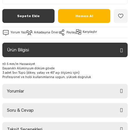
Sepete Ekle
Hemen Al
Karşılaştır
Yorum Yaz
Arkadaşına Öner
Paylaş
Ürün Bilgisi
±0.5 mm/m Hassasiyet
Dayanıklı Alüminyum döküm gövde
3 adet Sıvı Tüpü (dikey, yatay ve 45° açı ölçümü için)
Profesyonel ve hobi kullanımlarına uygun, yüksek doğruluk
Yorumlar
Soru & Cevap
Bu ürüne ilk yorumu siz yapın!
Taksit Seçenekleri