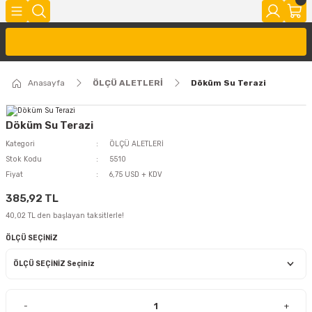
Anasayfa
ÖLÇÜ ALETLERİ
Döküm Su Terazi
Döküm Su Terazi
Kategori
ÖLÇÜ ALETLERİ
Stok Kodu
5510
Fiyat
6,75 USD + KDV
385,92 TL
40,02 TL den başlayan taksitlerle!
ÖLÇÜ SEÇİNİZ
-
+