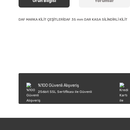
Ürün Bilgisi
Yorumlar
DAF MARKA KİLİT ÇEŞİTLERİDAF 35 mm DAR KASA SİLİNDİRLİ KİLİT
Bu ürünün fiyat bilgisi, resim, ürün açıklamalarında ve diğer k
Görüş ve önerileriniz için teşekkür ederiz.
Ürün resmi kalitesiz, bozuk veya görüntülenemiyor.
Ürün açıklamasında eksik bilgiler bulunuyor.
Ürün bilgilerinde hatalar bulunuyor.
%100 Güvenli Alışveriş
Ürün fiyatı diğer sitelerden daha pahalı.
256bit SSL Sertifikası ile Güvenli
Bu ürüne benzer farklı alternatifler olmalı.