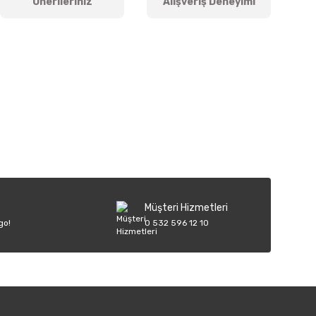
Önerileriniz
Alışveriş Deneyimi
iletebilirsiniz.
Müşteri Hizmetleri
go!
0 532 596 12 10