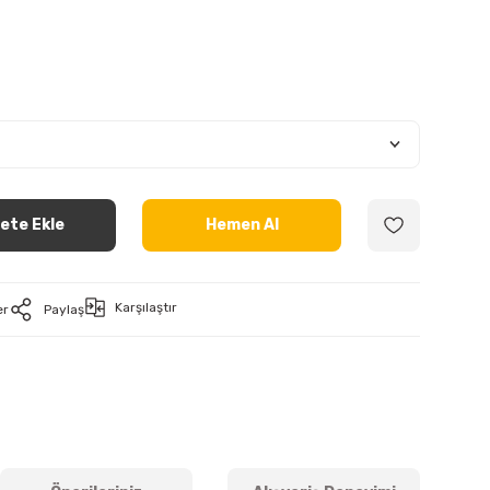
ete Ekle
Hemen Al
Karşılaştır
er
Paylaş