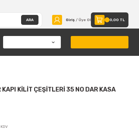
ARA
Giriş
/ Üye Ol
0,00 TL
 KAPI KİLİT ÇEŞİTLERİ 35 NO DAR KASA
 KDV