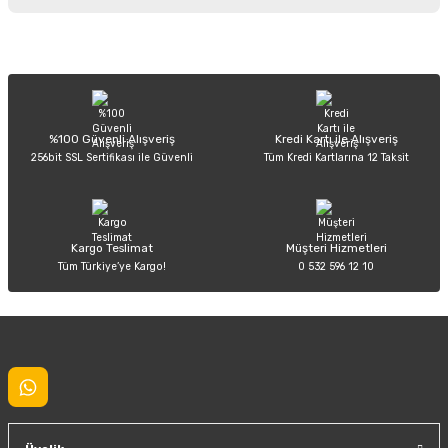
iletebilirsiniz.
Görüş ve önerileriniz için teşekkür ederiz.
Sitemize ilk yorumu siz yapın!
Ürün resmi kalitesiz, bozuk veya görüntülenemiyor.
Ürün açıklamasında eksik bilgiler bulunuyor.
Deneyimini Paylaş
Ürün bilgilerinde hatalar bulunuyor.
%100 Güvenli Alışveriş
Kredi Kartı ile Alışveriş
256bit SSL Sertifikası ile Güvenli
Tüm Kredi Kartlarına 12 Taksit
Ürün fiyatı diğer sitelerden daha pahalı.
Bu ürüne benzer farklı alternatifler olmalı.
Kargo Teslimat
Müşteri Hizmetleri
Tüm Türkiye’ye Kargo!
0 532 596 12 10
Gönder