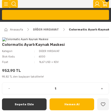
Anasayfa
DİĞER HIRDAVAT
Colormatic Ayarlı Kaynak
Colormatic Ayarlı Kaynak Maskesi
Kategori
DİĞER HIRDAVAT
Stok Kodu
6000
Fiyat
16,67 USD + KDV
952,90 TL
98,82 TL den başlayan taksitlerle!
-
+
Sepete Ekle
Hemen Al