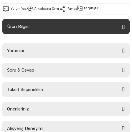
Karşılaştır
Yorum Yaz
Arkadaşına Öner
Paylaş
Ürün Bilgisi
Yorumlar
Soru & Cevap
Bu ürüne ilk yorumu siz yapın!
Taksit Seçenekleri
Yorum Yaz
Ürün hakkında henüz soru sorulmamış.
Önerileriniz
Soru Sor
Bu ürünün fiyat bilgisi, resim, ürün açıklamalarında ve diğer konularda
Alışveriş Deneyimi
yetersiz gördüğünüz noktaları öneri formunu kullanarak tarafımıza