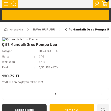
Anasayfa
HAVA GURUBU
Çift Mandallı Gres Pompa U
Çift Mandallı Gres Pompa Ucu
Kategori
HAVA GURUBU
Marka
ÇAĞ
Stok Kodu
5700
Fiyat
3,33 USD + KDV
190,72 TL
19,78 TL den başlayan taksitlerle!
-
+
Sepete Ekle
Hemen Al