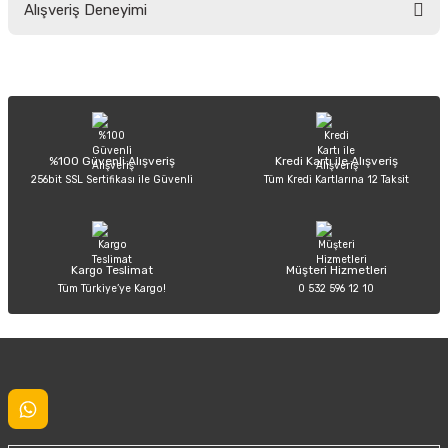
Alışveriş Deneyimi
yetersiz gördüğünüz noktaları öneri formunu kullanarak tarafımıza
iletebilirsiniz.
Görüş ve önerileriniz için teşekkür ederiz.
Sitemize ilk yorumu siz yapın!
Ürün resmi kalitesiz, bozuk veya görüntülenemiyor.
Ürün açıklamasında eksik bilgiler bulunuyor.
Deneyimini Paylaş
Ürün bilgilerinde hatalar bulunuyor.
%100 Güvenli Alışveriş
Kredi Kartı ile Alışveriş
256bit SSL Sertifikası ile Güvenli
Tüm Kredi Kartlarına 12 Taksit
Ürün fiyatı diğer sitelerden daha pahalı.
Bu ürüne benzer farklı alternatifler olmalı.
Kargo Teslimat
Müşteri Hizmetleri
Tüm Türkiye’ye Kargo!
0 532 596 12 10
Gönder