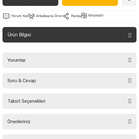
Karşılaştır
Yorum Yaz
Arkadaşına Öner
Paylaş
Ürün Bilgisi
Yorumlar
Soru & Cevap
Bu ürüne ilk yorumu siz yapın!
Taksit Seçenekleri
Yorum Yaz
Ürün hakkında henüz soru sorulmamış.
Önerileriniz
Soru Sor
Bu ürünün fiyat bilgisi, resim, ürün açıklamalarında ve diğer konularda