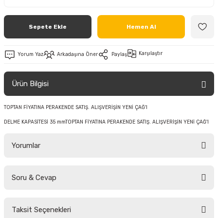
Sepete Ekle
Hemen Al
Karşılaştır
Yorum Yaz
Arkadaşına Öner
Paylaş
Ürün Bilgisi
TOPTAN FİYATINA PERAKENDE SATIŞ. ALIŞVERİŞİN YENİ ÇAĞ'I
DELME KAPASİTESİ 35 mmTOPTAN FİYATINA PERAKENDE SATIŞ. ALIŞVERİŞİN YENİ ÇAĞ'I
Yorumlar
Soru & Cevap
Bu ürüne ilk yorumu siz yapın!
Taksit Seçenekleri
Yorum Yaz
Ürün hakkında henüz soru sorulmamış.