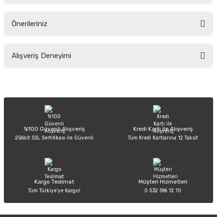
Önerileriniz
Soru Sor
Bu ürünün fiyat bilgisi, resim, ürün açıklamalarında ve diğer konularda
Alışveriş Deneyimi
yetersiz gördüğünüz noktaları öneri formunu kullanarak tarafımıza
iletebilirsiniz.
Görüş ve önerileriniz için teşekkür ederiz.
Sitemize ilk yorumu siz yapın!
Ürün resmi kalitesiz, bozuk veya görüntülenemiyor.
Ürün açıklamasında eksik bilgiler bulunuyor.
Deneyimini Paylaş
Ürün bilgilerinde hatalar bulunuyor.
%100 Güvenli Alışveriş
Kredi Kartı ile Alışveriş
256bit SSL Sertifikası ile Güvenli
Tüm Kredi Kartlarına 12 Taksit
Ürün fiyatı diğer sitelerden daha pahalı.
Bu ürüne benzer farklı alternatifler olmalı.
Kargo Teslimat
Müşteri Hizmetleri
Tüm Türkiye’ye Kargo!
0 532 596 12 10