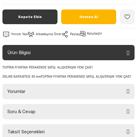
Sepete Ekle
Hemen Al
Karşılaştır
Yorum Yaz
Arkadaşına Öner
Paylaş
Ürün Bilgisi
TOPTAN FİYATINA PERAKENDE SATIŞ. ALIŞVERİŞİN YENİ ÇAĞ'I
DELME KAPASİTESİ 35 mmTOPTAN FİYATINA PERAKENDE SATIŞ. ALIŞVERİŞİN YENİ ÇAĞ'I
Yorumlar
Soru & Cevap
Bu ürüne ilk yorumu siz yapın!
Taksit Seçenekleri
Yorum Yaz
Ürün hakkında henüz soru sorulmamış.