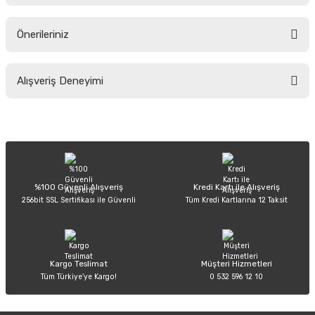
Önerileriniz
Soru Sor
Bu ürünün fiyat bilgisi, resim, ürün açıklamalarında ve diğer konularda
Alışveriş Deneyimi
yetersiz gördüğünüz noktaları öneri formunu kullanarak tarafımıza
iletebilirsiniz.
Görüş ve önerileriniz için teşekkür ederiz.
Sitemize ilk yorumu siz yapın!
Ürün resmi kalitesiz, bozuk veya görüntülenemiyor.
Ürün açıklamasında eksik bilgiler bulunuyor.
Deneyimini Paylaş
Ürün bilgilerinde hatalar bulunuyor.
%100 Güvenli Alışveriş
Kredi Kartı ile Alışveriş
256bit SSL Sertifikası ile Güvenli
Tüm Kredi Kartlarına 12 Taksit
Ürün fiyatı diğer sitelerden daha pahalı.
Bu ürüne benzer farklı alternatifler olmalı.
Kargo Teslimat
Müşteri Hizmetleri
Tüm Türkiye’ye Kargo!
0 532 596 12 10