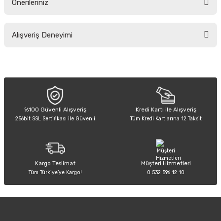
Önerileriniz
Soru Sor
Bu ürünün fiyat bilgisi, resim, ürün açıklamalarında ve diğer konularda
Alışveriş Deneyimi
yetersiz gördüğünüz noktaları öneri formunu kullanarak tarafımıza
iletebilirsiniz.
Görüş ve önerileriniz için teşekkür ederiz.
Sitemize ilk yorumu siz yapın!
Ürün resmi kalitesiz, bozuk veya görüntülenemiyor.
Ürün açıklamasında eksik bilgiler bulunuyor.
Deneyimini Paylaş
Ürün bilgilerinde hatalar bulunuyor.
%100 Güvenli Alışveriş
Kredi Kartı ile Alışveriş
256bit SSL Sertifikası ile Güvenli
Tüm Kredi Kartlarına 12 Taksit
Ürün fiyatı diğer sitelerden daha pahalı.
Bu ürüne benzer farklı alternatifler olmalı.
Kargo Teslimat
Müşteri Hizmetleri
Tüm Türkiye’ye Kargo!
0 532 596 12 10
Gönder