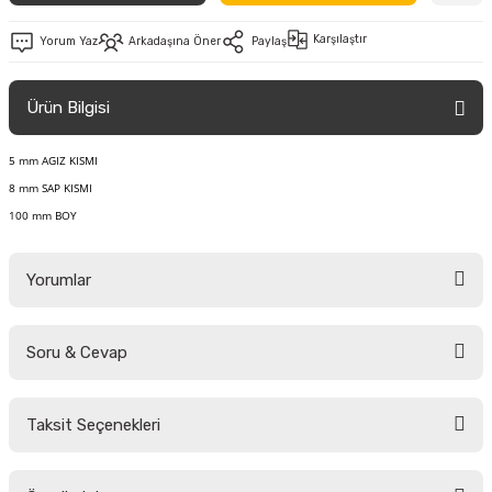
Karşılaştır
Yorum Yaz
Arkadaşına Öner
Paylaş
Ürün Bilgisi
5 mm AGIZ KISMI
8 mm SAP KISMI
100 mm BOY
Yorumlar
Soru & Cevap
Bu ürüne ilk yorumu siz yapın!
Taksit Seçenekleri
Yorum Yaz
Ürün hakkında henüz soru sorulmamış.