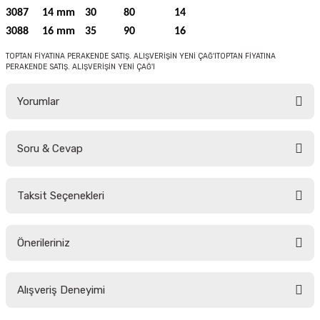
3087
14 mm
30
80
14
3088
16 mm
35
90
16
TOPTAN FİYATINA PERAKENDE SATIŞ. ALIŞVERİŞİN YENİ ÇAĞ'ITOPTAN FİYATINA
PERAKENDE SATIŞ. ALIŞVERİŞİN YENİ ÇAĞ'I
Yorumlar
Soru & Cevap
Bu ürüne ilk yorumu siz yapın!
Taksit Seçenekleri
Yorum Yaz
Ürün hakkında henüz soru sorulmamış.
Önerileriniz
Soru Sor
Bu ürünün fiyat bilgisi, resim, ürün açıklamalarında ve diğer konularda
Alışveriş Deneyimi
yetersiz gördüğünüz noktaları öneri formunu kullanarak tarafımıza
iletebilirsiniz.
Görüş ve önerileriniz için teşekkür ederiz.