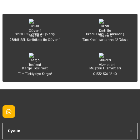
Sitemize ilk yorumu siz yapın!
Ürün resmi kalitesiz, bozuk veya görüntülenemiyor.
Ürün açıklamasında eksik bilgiler bulunuyor.
Deneyimini Paylaş
Ürün bilgilerinde hatalar bulunuyor.
%100 Güvenli Alışveriş
Kredi Kartı ile Alışveriş
256bit SSL Sertifikası ile Güvenli
Tüm Kredi Kartlarına 12 Taksit
Ürün fiyatı diğer sitelerden daha pahalı.
Bu ürüne benzer farklı alternatifler olmalı.
Kargo Teslimat
Müşteri Hizmetleri
Tüm Türkiye’ye Kargo!
0 532 596 12 10
Gönder
Üyelik