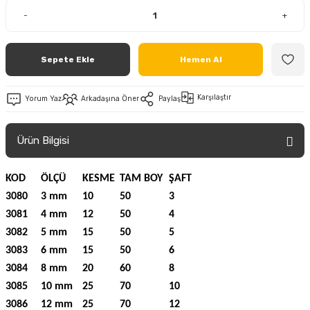
-
+
Sepete Ekle
Hemen Al
Karşılaştır
Yorum Yaz
Arkadaşına Öner
Paylaş
Ürün Bilgisi
KOD
ÖLÇÜ
KESME
TAM BOY
ŞAFT
3080
3 mm
10
50
3
3081
4 mm
12
50
4
3082
5 mm
15
50
5
3083
6 mm
15
50
6
3084
8 mm
20
60
8
3085
10 mm
25
70
10
3086
12 mm
25
70
12