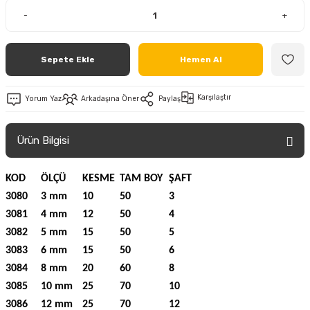
-
+
Sepete Ekle
Hemen Al
Karşılaştır
Yorum Yaz
Arkadaşına Öner
Paylaş
Ürün Bilgisi
KOD
ÖLÇÜ
KESME
TAM BOY
ŞAFT
3080
3 mm
10
50
3
3081
4 mm
12
50
4
3082
5 mm
15
50
5
3083
6 mm
15
50
6
3084
8 mm
20
60
8
3085
10 mm
25
70
10
3086
12 mm
25
70
12