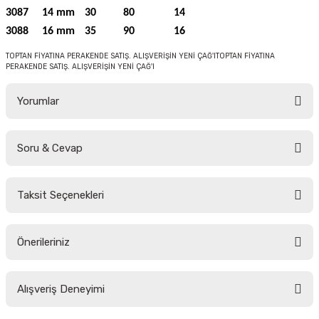
3087
14 mm
30
80
14
3088
16 mm
35
90
16
TOPTAN FİYATINA PERAKENDE SATIŞ. ALIŞVERİŞİN YENİ ÇAĞ'ITOPTAN FİYATINA
PERAKENDE SATIŞ. ALIŞVERİŞİN YENİ ÇAĞ'I
Yorumlar
Soru & Cevap
Bu ürüne ilk yorumu siz yapın!
Taksit Seçenekleri
Yorum Yaz
Ürün hakkında henüz soru sorulmamış.
Önerileriniz
Soru Sor
Bu ürünün fiyat bilgisi, resim, ürün açıklamalarında ve diğer konularda
Alışveriş Deneyimi
yetersiz gördüğünüz noktaları öneri formunu kullanarak tarafımıza
iletebilirsiniz.
Görüş ve önerileriniz için teşekkür ederiz.