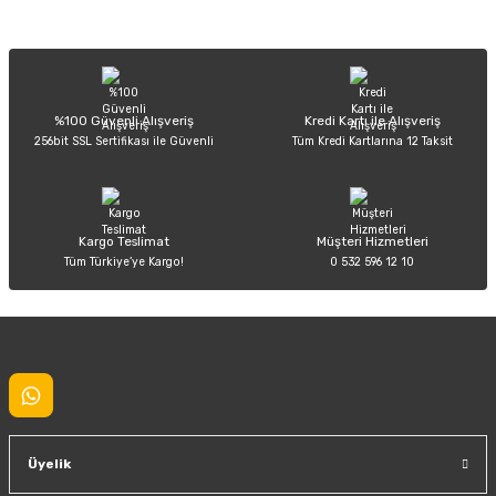
Sitemize ilk yorumu siz yapın!
Ürün resmi kalitesiz, bozuk veya görüntülenemiyor.
Ürün açıklamasında eksik bilgiler bulunuyor.
Deneyimini Paylaş
Ürün bilgilerinde hatalar bulunuyor.
%100 Güvenli Alışveriş
Kredi Kartı ile Alışveriş
256bit SSL Sertifikası ile Güvenli
Tüm Kredi Kartlarına 12 Taksit
Ürün fiyatı diğer sitelerden daha pahalı.
Bu ürüne benzer farklı alternatifler olmalı.
Kargo Teslimat
Müşteri Hizmetleri
Tüm Türkiye’ye Kargo!
0 532 596 12 10
Gönder
Üyelik